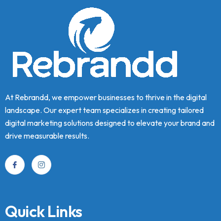
At Rebrandd, we empower businesses to thrive in the digital
landscape. Our expert team specializes in creating tailored
digital marketing solutions designed to elevate your brand and
drive measurable results.
Quick Links