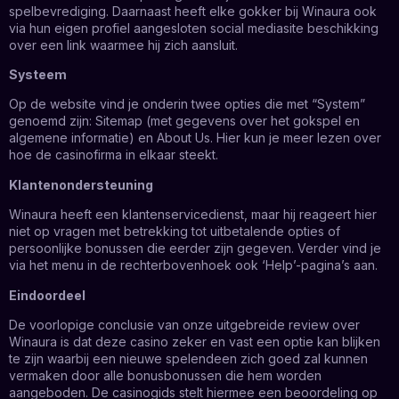
spelbevrediging. Daarnaast heeft elke gokker bij Winaura ook
via hun eigen profiel aangesloten social mediasite beschikking
over een link waarmee hij zich aansluit.
Systeem
Op de website vind je onderin twee opties die met “System”
genoemd zijn: Sitemap (met gegevens over het gokspel en
algemene informatie) en About Us. Hier kun je meer lezen over
hoe de casinofirma in elkaar steekt.
Klantenondersteuning
Winaura heeft een klantenservicedienst, maar hij reageert hier
niet op vragen met betrekking tot uitbetalende opties of
persoonlijke bonussen die eerder zijn gegeven. Verder vind je
via het menu in de rechterbovenhoek ook ‘Help’-pagina’s aan.
Eindoordeel
De voorlopige conclusie van onze uitgebreide review over
Winaura is dat deze casino zeker en vast een optie kan blijken
te zijn waarbij een nieuwe spelendeen zich goed zal kunnen
vermaken door alle bonusbonussen die hem worden
aangeboden. De casinogids stelt hiermee een beoordeling op