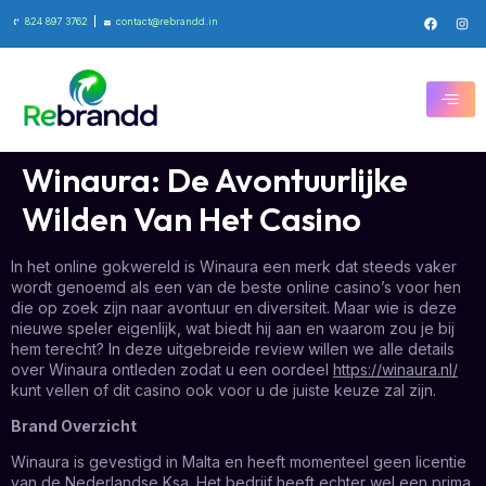
824 897 3762
contact@rebrandd.in
Winaura: De Avontuurlijke
Wilden Van Het Casino
In het online gokwereld is Winaura een merk dat steeds vaker
wordt genoemd als een van de beste online casino’s voor hen
die op zoek zijn naar avontuur en diversiteit. Maar wie is deze
nieuwe speler eigenlijk, wat biedt hij aan en waarom zou je bij
hem terecht? In deze uitgebreide review willen we alle details
over Winaura ontleden zodat u een oordeel
https://winaura.nl/
kunt vellen of dit casino ook voor u de juiste keuze zal zijn.
Brand Overzicht
Winaura is gevestigd in Malta en heeft momenteel geen licentie
van de Nederlandse Ksa. Het bedrijf heeft echter wel een prima