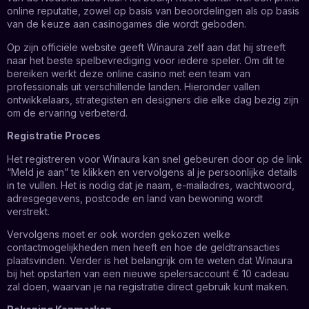
online reputatie, zowel op basis van beoordelingen als op basis
van de keuze aan casinogames die wordt geboden.
Op zijn officiële website geeft Winaura zelf aan dat hij streeft
naar het beste spelbevrediging voor iedere speler. Om dit te
bereiken werkt deze online casino met een team van
professionals uit verschillende landen. Hieronder vallen
ontwikkelaars, strategisten en designers die elke dag bezig zijn
om de ervaring verbeterd.
Registratie Proces
Het registreren voor Winaura kan snel gebeuren door op de link
“Meld je aan” te klikken en vervolgens al je persoonlijke details
in te vullen. Het is nodig dat je naam, e-mailadres, wachtwoord,
adresgegevens, postcode en land van bewoning wordt
verstrekt.
Vervolgens moet er ook worden gekozen welke
contactmogelijkheden men heeft en hoe de geldtransacties
plaatsvinden. Verder is het belangrijk om te weten dat Winaura
bij het opstarten van een nieuwe spelersaccount € 10 cadeau
zal doen, waarvan je na registratie direct gebruik kunt maken.