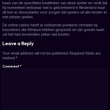
basis van de specifieke kwaliteiten van deze speler en vindt dat
hij momenteel weliswaar niet is gelicentieerd in Nederland maar
dit kan er desondanks voor zorgen dat spelers uit alle landen er
met plezier spelen.
De online casino heeft al voldoende positieve verhalen bij
bezoekers die Winaura hebben gespeeld en zijn goede naam
zal het hem bovendien zeker niet kosten.
Leave a Reply
Your email address will not be published.
Required fields are
marked
*
Comment
*