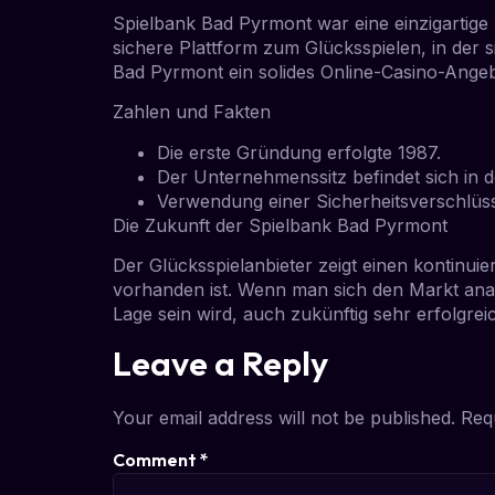
Spielbank Bad Pyrmont war eine einzigartige 
sichere Plattform zum Glücksspielen, in der 
Bad Pyrmont ein solides Online-Casino-Angebo
Zahlen und Fakten
Die erste Gründung erfolgte 1987.
Der Unternehmenssitz befindet sich in
Verwendung einer Sicherheitsverschlüs
Die Zukunft der Spielbank Bad Pyrmont
Der Glücksspielanbieter zeigt einen kontinuie
vorhanden ist. Wenn man sich den Markt anal
Lage sein wird, auch zukünftig sehr erfolgrei
Leave a Reply
Your email address will not be published.
Req
Comment
*