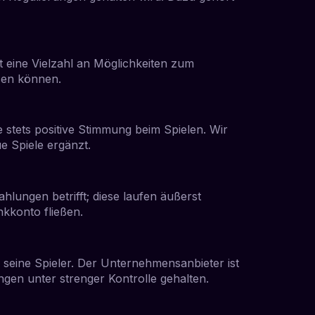
t eine Vielzahl an Möglichkeiten zum
sen können.
e stets positive Stimmung beim Spielen. Wir
e Spiele ergänzt.
lungen betrifft; diese laufen äußerst
nkkonto fließen.
r seine Spieler. Der Unternehmensanbieter ist
ngen unter strenger Kontrolle gehalten.