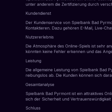
unter anderem die Zertifizierung durch vers
Kundendienst
Der Kundenservice von Spielbank Bad Pyrmont 
Kontaktieren. Dazu gehören E-Mail, Live-Cha
Nutzererlebnis
Die Atmosphäre des Online-Spiels ist sehr an
könnten keine Fehler erkennen und das Angeb
Leistung
Die allgemeine Leistung von Spielbank Bad P
reibungslos ab. Die Kunden können sich darau
Gesamtanalyse
Spielbank Bad Pyrmont ist ein attraktives Onl
sich der Sicherheit und Vertrauenswürdigkeit
Schluss