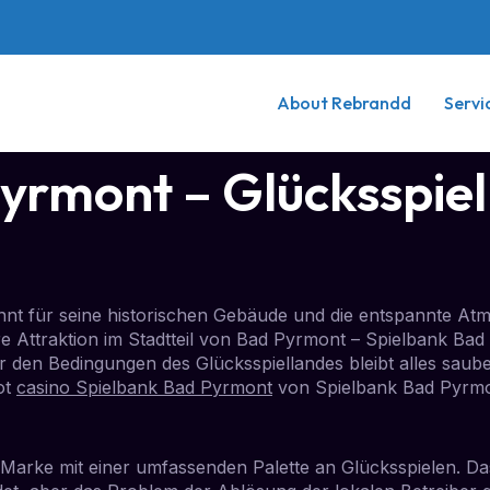
About Rebrandd
Servi
yrmont – Glücksspiel
annt für seine historischen Gebäude und die entspannte At
e Attraktion im Stadtteil von Bad Pyrmont – Spielbank Bad
 den Bedingungen des Glücksspiellandes bleibt alles saub
ot
casino Spielbank Bad Pyrmont
von Spielbank Bad Pyrmo
-Marke mit einer umfassenden Palette an Glücksspielen. Da