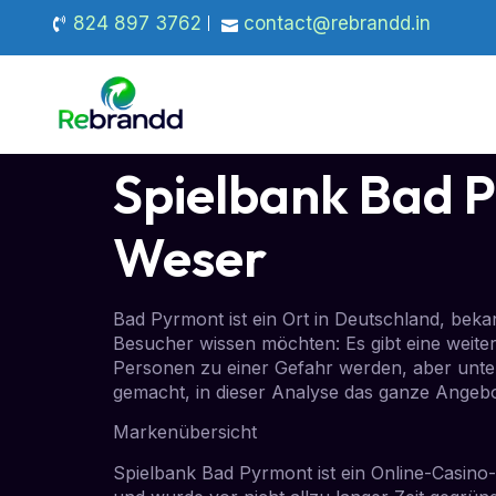
824 897 3762
contact@rebrandd.in
Spielbank Bad P
Weser
Bad Pyrmont ist ein Ort in Deutschland, bek
Besucher wissen möchten: Es gibt eine weiter
Personen zu einer Gefahr werden, aber unter
gemacht, in dieser Analyse das ganze Angeb
Markenübersicht
Spielbank Bad Pyrmont ist ein Online-Casino