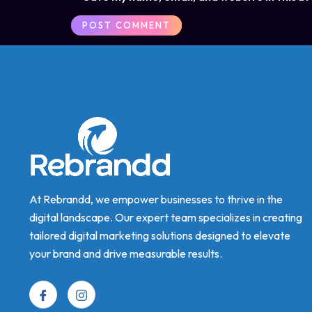
At Rebrandd, we empower businesses to thrive in the
digital landscape. Our expert team specializes in creating
tailored digital marketing solutions designed to elevate
your brand and drive measurable results.