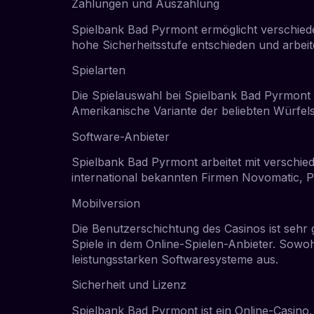
Zahlungen und Auszahlung
Spielbank Bad Pyrmont ermöglicht verschiede
hohe Sicherheitsstufe entschieden und arbeit
Spielarten
Die Spielauswahl bei Spielbank Bad Pyrmont i
Amerikanische Variante der beliebten Würfels
Software-Anbieter
Spielbank Bad Pyrmont arbeitet mit verschie
international bekannten Firmen Novomatic, 
Mobilversion
Die Benutzerschichtung des Casinos ist sehr
Spiele in dem Online-Spielen-Anbieter. Sowoh
leistungsstarken Softwaresysteme aus.
Sicherheit und Lizenz
Spielbank Bad Pyrmont ist ein Online-Casino,