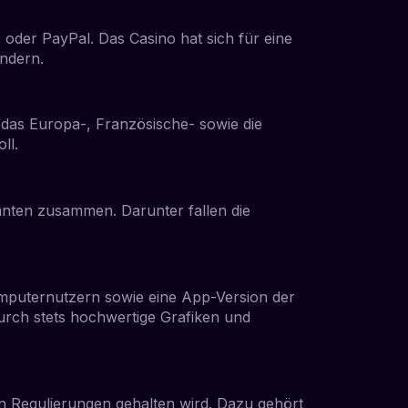
oder PayPal. Das Casino hat sich für eine
indern.
 das Europa-, Französische- sowie die
ll.
anten zusammen. Darunter fallen die
Computernutzern sowie eine App-Version der
urch stets hochwertige Grafiken und
en Regulierungen gehalten wird. Dazu gehört