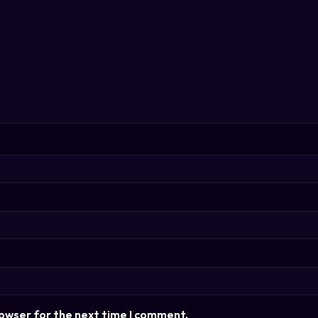
rowser for the next time I comment.