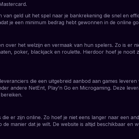
 Mastercard.
van geld uit het spel naar je bankrekening die snel en effi
nadat je een minimum bedrag hebt gewonnen in de online go
n over het welzijn en vermaak van hun spelers. Zo is er n
ten, poker, blackjack en roulette. Hierdoor hoef je nooit z
eleveranciers die een uitgebreid aanbod aan games levere
nder andere NetEnt, Play’n Go en Microgaming. Deze lever
 bereiken.
die er zijn online. Zo hoef je niet eens langer naar een an
 de manier dat je wilt. De website is altijd beschikbaar en