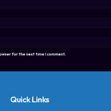
rowser for the next time I comment.
Quick Links