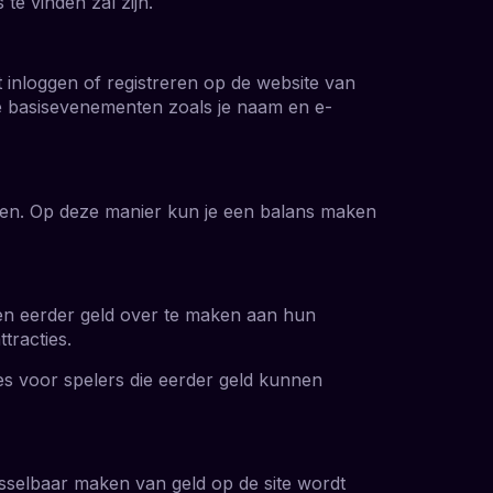
te vinden zal zijn.
t inloggen of registreren op de website van
e basisevenementen zoals je naam en e-
tten. Op deze manier kun je een balans maken
ven eerder geld over te maken aan hun
tracties.
s voor spelers die eerder geld kunnen
isselbaar maken van geld op de site wordt