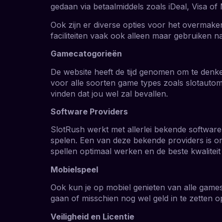
gedaan via betaalmiddels zoals iDeal, Visa of
Ook zijn er diverse opties voor het overmaken 
faciliteiten vaak ook alleen maar gebruiken 
Gamecatogorieën
De website heeft de tijd genomen om te denke
voor alle soorten game types zoals slotautoma
vinden dat jou wel zal bevallen.
Software Providers
SlotRush werkt met allerlei bekende softwar
spelen. Een van deze bekende providers is o
spellen optimaal werken en de beste kwaliteit
Mobielspeel
Ook kun je op mobiel genieten van alle games 
gaan of misschien nog wel geld in te zetten op
Veiligheid en Licentie