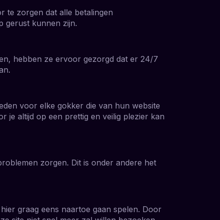
 te zorgen dat alle betalingen
 gerust kunnen zijn.
en, hebben ze ervoor gezorgd dat er 24/7
an.
heden voor elke gokker die van hun website
e altijd op een prettig en veilig plezier kan
 problemen zorgen. Dit is onder andere het
e hier graag eens naartoe gaan spelen. Door