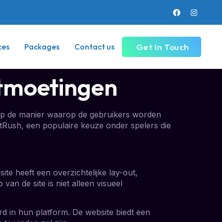
Get In Touch
ces
Packages
Contact us
ntmoetingen
k op de manier waarop de gebruikers worden
tRush, een populaire keuze onder spelers die
te heeft een overzichtelijke lay-out,
an de site is niet alleen visueel
d in hun platform. De website biedt een