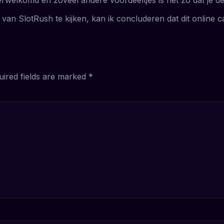
welkomd en zoveel andere voordeeltjes is het zo dat je dez
 van SlotRush te kijken, kan ik concluderen dat dit online 
uired fields are marked
*