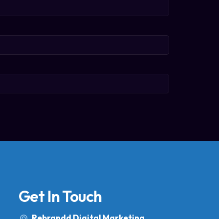
Get In Touch
Rebrandd Digital Marketing
,