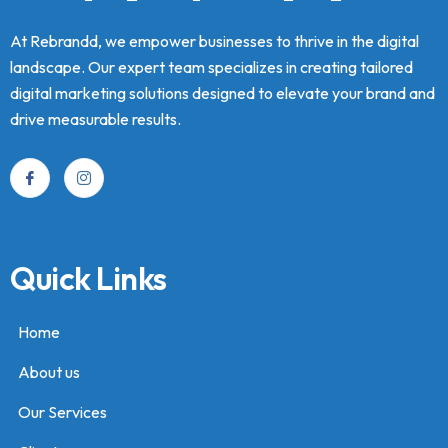
At Rebrandd, we empower businesses to thrive in the digital
landscape. Our expert team specializes in creating tailored
digital marketing solutions designed to elevate your brand and
drive measurable results.
Quick Links
Home
About us
Our Services