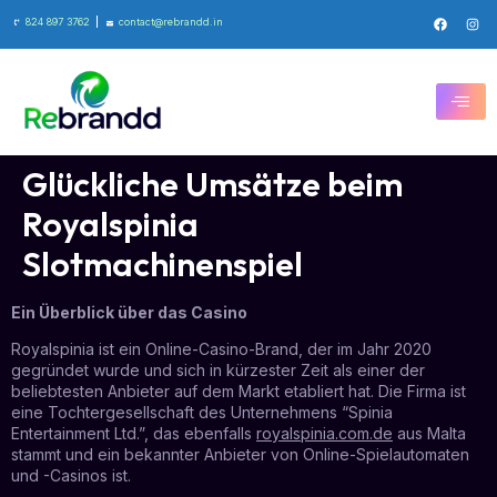
824 897 3762
contact@rebrandd.in
Glückliche Umsätze beim
Royalspinia
Slotmachinenspiel
Ein Überblick über das Casino
Royalspinia ist ein Online-Casino-Brand, der im Jahr 2020
gegründet wurde und sich in kürzester Zeit als einer der
beliebtesten Anbieter auf dem Markt etabliert hat. Die Firma ist
eine Tochtergesellschaft des Unternehmens “Spinia
Entertainment Ltd.”, das ebenfalls
royalspinia.com.de
aus Malta
stammt und ein bekannter Anbieter von Online-Spielautomaten
und -Casinos ist.