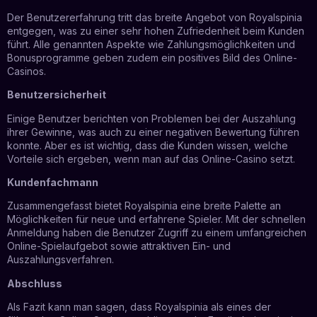
Der Benutzererfahrung tritt das breite Angebot von Royalspinia
entgegen, was zu einer sehr hohen Zufriedenheit beim Kunden
führt. Alle genannten Aspekte wie Zahlungsmöglichkeiten und
Bonusprogramme geben zudem ein positives Bild des Online-
Casinos.
Benutzersicherheit
Einige Benutzer berichten von Problemen bei der Auszahlung
ihrer Gewinne, was auch zu einer negativen Bewertung führen
konnte. Aber es ist wichtig, dass die Kunden wissen, welche
Vorteile sich ergeben, wenn man auf das Online-Casino setzt.
Kundenfachmann
Zusammengefasst bietet Royalspinia eine breite Palette an
Möglichkeiten für neue und erfahrene Spieler. Mit der schnellen
Anmeldung haben die Benutzer Zugriff zu einem umfangreichen
Online-Spielaufgebot sowie attraktiven Ein- und
Auszahlungsverfahren.
Abschluss
Als Fazit kann man sagen, dass Royalspinia als eines der