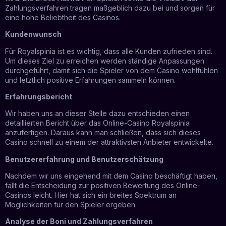
Zahlungsverfahren tragen maßgeblich dazu bei und sorgen für
eine hohe Beliebtheit des Casinos.
Kundenwunsch
Für Royalspinia ist es wichtig, dass alle Kunden zufrieden sind.
Um dieses Ziel zu erreichen werden ständige Anpassungen
durchgeführt, damit sich die Spieler von dem Casino wohlfühlen
und letztlich positive Erfahrungen sammeln können.
Erfahrungsbericht
Wir haben uns an dieser Stelle dazu entschieden einen
detaillierten Bericht über das Online-Casino Royalspinia
anzufertigen. Daraus kann man schließen, dass sich dieses
Casino schnell zu einem der attraktivsten Anbieter entwickelte.
Benutzererfahrung und Benutzerschätzung
Nachdem wir uns eingehend mit dem Casino beschäftigt haben,
fällt die Entscheidung zur positiven Bewertung des Online-
Casinos leicht. Hier hat sich ein breites Spektrum an
Möglichkeiten für den Spieler ergeben.
Analyse der Boni und Zahlungsverfahren