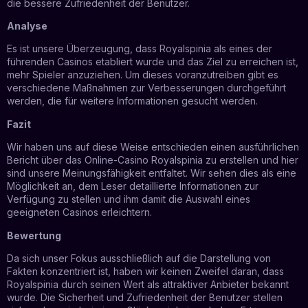
die bessere Zufriedenheit der Benutzer.
Analyse
Es ist unsere Überzeugung, dass Royalspinia als eines der
führenden Casinos etabliert wurde und das Ziel zu erreichen ist,
mehr Spieler anzuziehen. Um dieses voranzutreiben gibt es
verschiedene Maßnahmen zur Verbesserungen durchgeführt
werden, die für weitere Informationen gesucht werden.
Fazit
Wir haben uns auf diese Weise entschieden einen ausführlichen
Bericht über das Online-Casino Royalspinia zu erstellen und hier
sind unsere Meinungsfähigkeit entfaltet. Wir sehen dies als eine
Möglichkeit an, dem Leser detaillierte Informationen zur
Verfügung zu stellen und ihm damit die Auswahl eines
geeigneten Casinos erleichtern.
Bewertung
Da sich unser Fokus ausschließlich auf die Darstellung von
Fakten konzentriert ist, haben wir keinen Zweifel daran, dass
Royalspinia durch seinen Wert als attraktiver Anbieter bekannt
wurde. Die Sicherheit und Zufriedenheit der Benutzer stellen