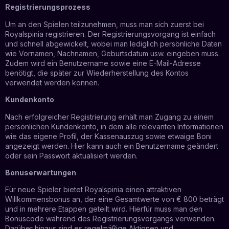
Registrierungsprozess
Um an den Spielen teilzunehmen, muss man sich zuerst bei
Royalspinia registrieren. Der Registrierungsvorgang ist einfach
und schnell abgewickelt, wobei man lediglich persönliche Daten
wie Vornamen, Nachnamen, Geburtsdatum usw. eingeben muss.
Zudem wird ein Benutzername sowie eine E-Mail-Adresse
benötigt, die später zur Wiederherstellung des Kontos
verwendet werden können.
Kundenkonto
Nach erfolgreicher Registrierung erhält man Zugang zu einem
persönlichen Kundenkonto, in dem alle relevanten Informationen
wie das eigene Profil, der Kassenauszug sowie etwaige Boni
angezeigt werden. Hier kann auch ein Benutzername geändert
oder sein Passwort aktualisiert werden.
Bonuserwartungen
Für neue Spieler bietet Royalspinia einen attraktiven
Willkommensbonus an, der eine Gesamtwerte von € 800 beträgt
und in mehrere Etappen geteilt wird. Hierfür muss man den
Bonuscode während des Registrierungsvorgangs verwenden.
Darüber hinaus sind es regelmäßige Aktionen und