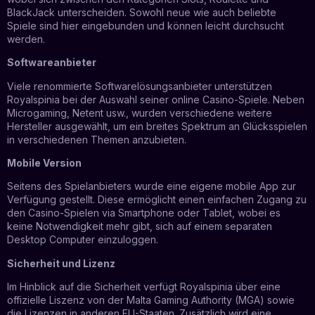
BlackJack unterscheiden. Sowohl neue wie auch beliebte
Spiele sind hier eingebunden und können leicht durchsucht
werden.
Softwareanbieter
Viele renommierte Softwarelösungsanbieter unterstützen
Royalspinia bei der Auswahl seiner online Casino-Spiele. Neben
Microgaming, Netent usw., wurden verschiedene weitere
Hersteller ausgewählt, um ein breites Spektrum an Glücksspielen
in verschiedenen Themen anzubieten.
Mobile Version
Seitens des Spielanbieters wurde eine eigene mobile App zur
Verfügung gestellt. Diese ermöglicht einen einfachen Zugang zu
den Casino-Spielen via Smartphone oder Tablet, wobei es
keine Notwendigkeit mehr gibt, sich auf einem separaten
Desktop Computer einzuloggen.
Sicherheit und Lizenz
Im Hinblick auf die Sicherheit verfügt Royalspinia über eine
offizielle Liszenz von der Malta Gaming Authority (MGA) sowie
die Lizenzen in anderen EU-Staaten. Zusätzlich wird eine