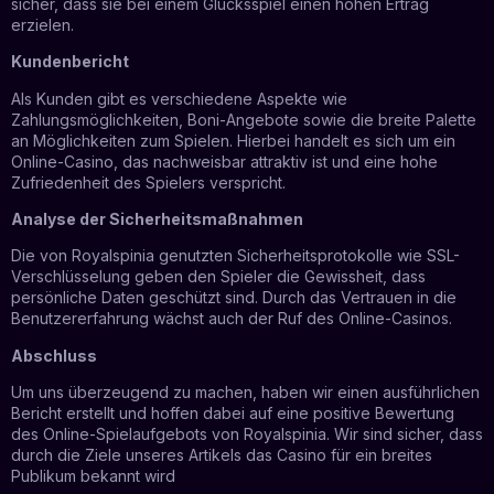
sicher, dass sie bei einem Glücksspiel einen hohen Ertrag
erzielen.
Kundenbericht
Als Kunden gibt es verschiedene Aspekte wie
Zahlungsmöglichkeiten, Boni-Angebote sowie die breite Palette
an Möglichkeiten zum Spielen. Hierbei handelt es sich um ein
Online-Casino, das nachweisbar attraktiv ist und eine hohe
Zufriedenheit des Spielers verspricht.
Analyse der Sicherheitsmaßnahmen
Die von Royalspinia genutzten Sicherheitsprotokolle wie SSL-
Verschlüsselung geben den Spieler die Gewissheit, dass
persönliche Daten geschützt sind. Durch das Vertrauen in die
Benutzererfahrung wächst auch der Ruf des Online-Casinos.
Abschluss
Um uns überzeugend zu machen, haben wir einen ausführlichen
Bericht erstellt und hoffen dabei auf eine positive Bewertung
des Online-Spielaufgebots von Royalspinia. Wir sind sicher, dass
durch die Ziele unseres Artikels das Casino für ein breites
Publikum bekannt wird