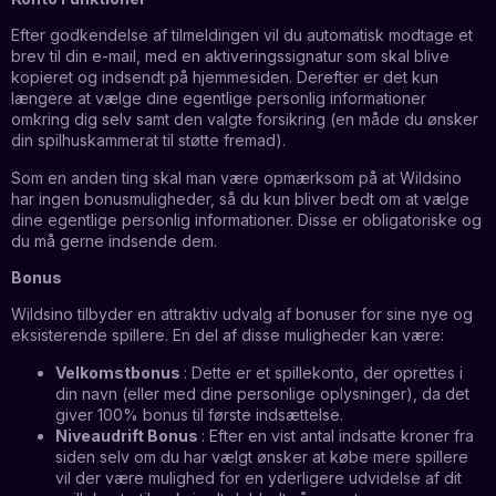
Efter godkendelse af tilmeldingen vil du automatisk modtage et
brev til din e-mail, med en aktiveringssignatur som skal blive
kopieret og indsendt på hjemmesiden. Derefter er det kun
længere at vælge dine egentlige personlig informationer
omkring dig selv samt den valgte forsikring (en måde du ønsker
din spilhuskammerat til støtte fremad).
Som en anden ting skal man være opmærksom på at Wildsino
har ingen bonusmuligheder, så du kun bliver bedt om at vælge
dine egentlige personlig informationer. Disse er obligatoriske og
du må gerne indsende dem.
Bonus
Wildsino tilbyder en attraktiv udvalg af bonuser for sine nye og
eksisterende spillere. En del af disse muligheder kan være:
Velkomstbonus
: Dette er et spillekonto, der oprettes i
din navn (eller med dine personlige oplysninger), da det
giver 100% bonus til første indsættelse.
Niveaudrift Bonus
: Efter en vist antal indsatte kroner fra
siden selv om du har vælgt ønsker at købe mere spillere
vil der være mulighed for en yderligere udvidelse af dit