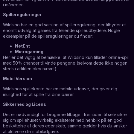
i måneden.
Spillereguleringer
Wildsino har en god samling af spilleregulering, der tilbyder et
enormt udvalg af games fra førende spilleudbydere. Nogle
eksempler på de spillereguleringer du finder:
NetEnt
Microgaming
Her er det vigtig at bemærke, at Wildsino kun tillader online-spil
med 50% chancer til vinde pengene (selvom dette ikke nogen
steds i artiklen blev nævnt).
Mobil Version
Wildsinos spillekonto har en mobile udgave, der giver dig
mulighed for at spille fra dine bærer.
Sikkerhed og Licens
Det er nødvendigt for brugerne tilbage i fremtiden til selv sikre
sig om spillehuset virkelig eksisterer med henblik på en god
beskyttelse af deres egenskab, samme gælder hvis du ønsker
at aktivere din mobiludgave.