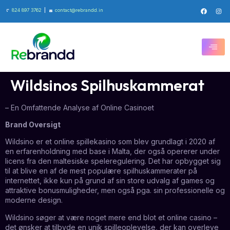
824 897 3762
contact@rebrandd.in
Wildsinos Spilhuskammerat
– En Omfattende Analyse af Online Casinoet
Brand Oversigt
Wildsino er et online spillekasino som blev grundlagt i 2020 af
en erfarenholdning med base i Malta, der også opererer under
licens fra den maltesiske speleregulering. Det har opbygget sig
til at blive en af de mest populære spilhuskammerater på
internettet, ikke kun på grund af sin store udvalg af games og
attraktive bonusmuligheder, men også pga. sin professionelle og
moderne design.
Wildsino søger at være noget mere end blot et online casino –
det ønsker at tilbyde en unik spilleoplevelse, der kan overleve