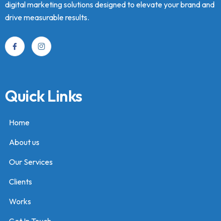
digital marketing solutions designed to elevate your brand and
drive measurable results.
Quick Links
Home
About us
Our Services
Clients
Works
Get In Touch