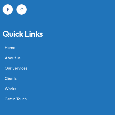
Quick Links
Home
About us
Our Services
Clients
Works
Get In Touch