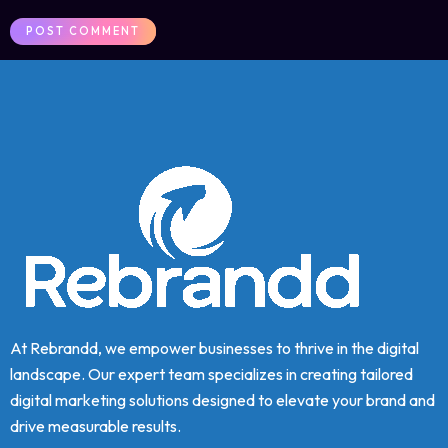
At Rebrandd, we empower businesses to thrive in the digital
landscape. Our expert team specializes in creating tailored
digital marketing solutions designed to elevate your brand and
drive measurable results.