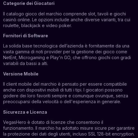
Categorie dei Giocatori
Il catalogo gioco del marchio comprende slot, tavoli e giochi
casinò online. Le opzioni include anche diverse varianti, tra cui
roulette, blackjack e video poker.
Fornitori di Software
La solida base tecnologica dell’azienda è fornitamente da una
vasta gamma di noti provider per la gestione dei gioco come
NetEnt, Microgaming e Play'n GO, che offrono giochi con gradi
variabili da bassi a alti.
Versione Mobile
Il client mobile del marchio è pensato per essere compatibile
anche con dispositivi mobili di tutti i tipi. I giocatori possono
godere dei loro favoriti sempre e comunque ovunque, senza
preoccuparsi della velocità o dell'esperienza in generale.
Sicurezza e Licenza
VegasHero è dotato di licenze che consentono il
funzionamento. Il marchio ha adottato misure sicure per garantire
la protezione dei dati degli utenti, incluso SSL 128-bit encryption.