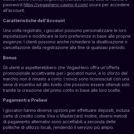
password
https://vegashero-casino-it.com/
sicura per accedere
all’account.
Caratteristiche dell'Account
Una volta registrato, i giocatori possono personalizzare le loro
impostazioni e modificare le loro preferenze in base alle proprie
esigenze. I clienti possono anche richiedere la disattivazione o
cancellazione della registrazione alla fine di qualsiasi periodo.
Bonus
Gli utenti si aspetterebbero che VegasHero offra un’offerta
promozionale accattivante per i giocatori nuovi, e lo sforzo del
marchio non è rimasto a corto. I novizi sono riconosciuti con una
serie di incentivi ad alto livello che possono essere ottenuti solo
tramite la creazione del primo conto in base alle loro scelte.
Pagamenti e Prelievi
I giocatori hanno diverse opzioni per effettuare depositi, inclusa
carte di credito come Visa o Mastercard. Inoltre, diversi metodi
di pagamento alternativi sono accettabili a seconda delle
politiche di utilizzo locali, rendendo il servizio più ampio.