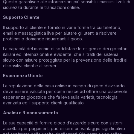
Questo garantisce alle informazioni più sensibili i massimi livelli di
sicurezza durante le transazioni online.
Supporto Cliente
Il supporto al cliente è fornito in varie forme tra cui telefono,
email e messaggistica live per aiutare gli utenti a risolvere
problemi o domande riguardanti il gioco.
La capacità del marchio di soddisfare le esigenze dei giocatori
italiani ed internazionali è evidente, che si tratti del sistema
sicuro con misure proteggiute per la prevenzione delle frodi ai
dispositivi client e al server.
Esperienza Utente
La reputazione della casa online in campo di gioco d’azzardo
deve essere valutata per come riesce ad offrire una piacevole
esperienza giocatrice che fa leva sulla varietà, tecnologia
avanzata ed il supporto clienti qualificato.
Analisi e Riconoscimento
La sua capacità di fornire gioco d’azzardo sicuro con sistemi
accettati per pagamenti può essere un vantaggio significativo