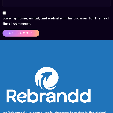
Save my name, email, and website in this browser for the next
time I comment.
At Rebrandd, we empower businesses to thrive in the digital