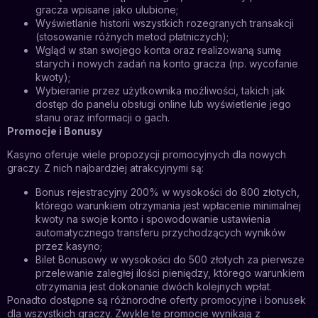
gracza wpisane jako ulubione;
Wyświetlanie historii wszystkich rozegranych transakcji
(stosowanie różnych metod płatniczych);
Wgląd w stan swojego konta oraz realizowaną sumę
starych i nowych zadań na konto gracza (np. wycofanie
kwoty);
Wybieranie przez użytkownika możliwości, takich jak
dostęp do panelu obsługi online lub wyświetlenie jego
stanu oraz informacji o gach.
Promocje i Bonusy
Kasyno oferuje wiele propozycji promocyjnych dla nowych
graczy. Z nich najbardziej atrakcyjnymi są:
Bonus rejestracyjny 200% w wysokości do 800 złotych,
którego warunkiem otrzymania jest wpłacenie minimalnej
kwoty na swoje konto i spowodowanie ustawienia
automatycznego transferu przychodzących wyników
przez kasyno;
Bilet Bonusowy w wysokości do 500 złotych za pierwsze
przelewanie zaległej ilości pieniędzy, którego warunkiem
otrzymania jest dokonanie dwóch kolejnych wpłat.
Ponadto dostępne są różnorodne oferty promocyjne i bonusek
dla wszystkich graczy. Zwykle te promocje wynikają z