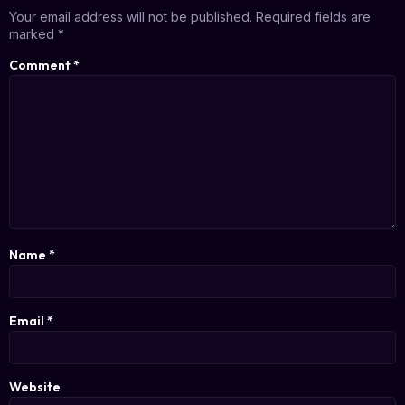
Your email address will not be published.
Required fields are
marked
*
Comment
*
Name
*
Email
*
Website