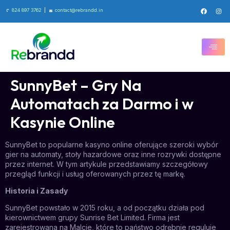
824 897 3762
contact@rebrandd.in
SunnyBet – Gry Na
Automatach za Darmo i w
Kasynie Online
SunnyBet to popularne kasyno online oferujące szeroki wybór
gier na automaty, stoły hazardowe oraz inne rozrywki dostępne
przez internet. W tym artykule przedstawiamy szczegółowy
przegląd funkcji i usług oferowanych przez tę markę.
Historia i Zasady
SunnyBet powstało w 2015 roku, a od początku działa pod
kierownictwem grupy Sunrise Bet Limited. Firma jest
zarejestrowana na Malcie, które to państwo odrębnie reguluje