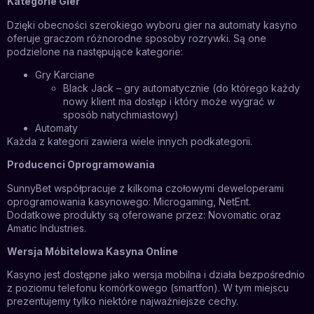
Kategorie Gier
Dzięki obecności szerokiego wyboru gier na automaty kasyno
oferuje graczom różnorodne sposoby rozrywki. Są one
podzielone na następujące kategorie:
Gry Karciane
Black Jack – gry automatycznie (do którego każdy
nowy klient ma dostęp i który może wygrać w
sposób natychmiastowy)
Automaty
Każda z kategorii zawiera wiele innych podkategorii.
Producenci Oprogramowania
SunnyBet współpracuje z kilkoma czołowymi deweloperami
oprogramowania kasynowego: Microgaming, NetEnt.
Dodatkowe produkty są oferowane przez: Novomatic oraz
Amatic Industries.
Wersja Móbitelowa Kasyna Online
Kasyno jest dostępne jako wersja mobilna i działa bezpośrednio
z poziomu telefonu komórkowego (smartfon). W tym miejscu
prezentujemy tylko niektóre najważniejsze cechy.