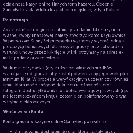
działalność kasyn online i innych form hazardu. Obecnie
SunnyBet działa w kilku krajach europejskich, w tym Polsce.
Rejestracja
Aby dostać się do gier na automaty za darmo lub z użyciem
własnej kwoty finansowej, należy stworzyć konto użytkownika.
W pierwszym
SunnyBet
przypadku wystarczy wybrać jedną z
propozycji bonusowych dla nowych graczy oraz zatwierdzić
warunki umowy przez kliknięcie w link otrzymany na adres e-
maila podany przy rejestracji.
W drugim przypadku (gry z użyciem własnych środków)
wymaga się od gracza, aby został potwierdzony jego wiek jako
minimum 18 lat. W procesie weryfikacyjnym uczestniczy również
firma, która może zażądać dokumentu tożsamości oraz
fotografii. Jeśli użytkownik nie spełnia wymogów prawnych (np.
nie jest mieszkańcem kraju), zostanie on poinformowany o tym
w trybie elektronicznym.
Właściwości Konta
Konto gracza w kasynie online SunnyBet pozwala na:
Zarządzanie dostępem do gier, które zostały przez