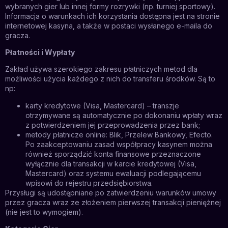
wybranych gier lub innej formy rozrywki (np. turniej sportowy).
Informacja o warunkach ich korzystania dostępna jest na stronie
internetowej kasyna, a także w postaci wysłanego e-maila do
gracza.
Płatności i Wypłaty
Zakład używa szerokiego zakresu płatniczych metod dla
możliwości użycia każdego z nich do transferu środków. Są to
np:
karty kredytowe (Visa, Mastercard) – transzje
otrzymywane są automatycznie po dokonaniu wpłaty wraz
z potwierdzeniem jej przeprowadzenia przez bank;
metody płatnicze online: Blik, Przelew Bankowy, Efecto.
Po zaakceptowaniu zasad współpracy kasynem można
również sporządzić konta finansowe przeznaczone
wyłącznie dla transakcji w karcie kredytowej (Visa,
Mastercard) oraz systemu ewaluacji podlegającemu
wpisowi do rejestru przedsiębiorstwa.
Przysługi są udostępniane po zatwierdzeniu warunków umowy
przez gracza wraz ze złożeniem pierwszej transakcji pieniężnej
(nie jest to wymogiem).