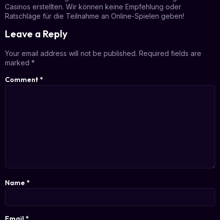
Casinos erstellten. Wir können keine Empfehlung oder
Ratschläge für die Teilnahme an Online-Spielen geben!
Leave a Reply
Your email address will not be published.
Required fields are
marked
*
Comment
*
Name
*
Email
*