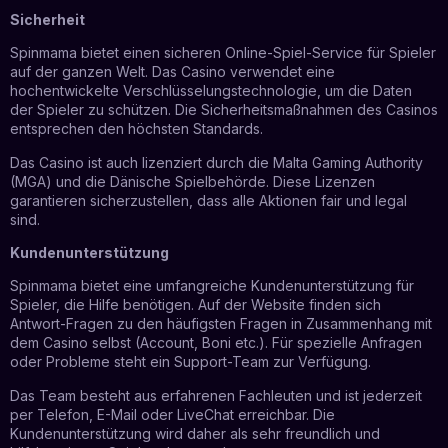
Sicherheit
Spinmama bietet einen sicheren Online-Spiel-Service für Spieler
auf der ganzen Welt. Das Casino verwendet eine
hochentwickelte Verschlüsselungstechnologie, um die Daten
der Spieler zu schützen. Die Sicherheitsmaßnahmen des Casinos
entsprechen den höchsten Standards.
Das Casino ist auch lizenziert durch die Malta Gaming Authority
(MGA) und die Dänische Spielbehörde. Diese Lizenzen
garantieren sicherzustellen, dass alle Aktionen fair und legal
sind.
Kundenunterstützung
Spinmama bietet eine umfangreiche Kundenunterstützung für
Spieler, die Hilfe benötigen. Auf der Website finden sich
Antwort-Fragen zu den häufigsten Fragen in Zusammenhang mit
dem Casino selbst (Account, Boni etc.). Für spezielle Anfragen
oder Probleme steht ein Support-Team zur Verfügung.
Das Team besteht aus erfahrenen Fachleuten und ist jederzeit
per Telefon, E-Mail oder LiveChat erreichbar. Die
Kundenunterstützung wird daher als sehr freundlich und