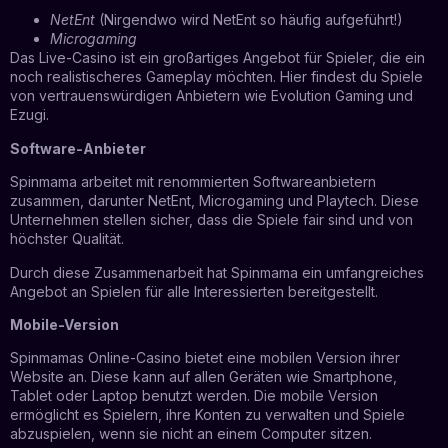
NetEnt
(Nirgendwo wird NetEnt so häufig aufgeführt!)
Microgaming
Das Live-Casino ist ein großartiges Angebot für Spieler, die ein
noch realistischeres Gameplay möchten. Hier findest du Spiele
von vertrauenswürdigen Anbietern wie Evolution Gaming und
Ezugi.
Software-Anbieter
Spinmama arbeitet mit renommierten Softwareanbietern
zusammen, darunter NetEnt, Microgaming und Playtech. Diese
Unternehmen stellen sicher, dass die Spiele fair sind und von
höchster Qualität.
Durch diese Zusammenarbeit hat Spinmama ein umfangreiches
Angebot an Spielen für alle Interessierten bereitgestellt.
Mobile-Version
Spinmamas Online-Casino bietet eine mobilen Version ihrer
Website an. Diese kann auf allen Geräten wie Smartphone,
Tablet oder Laptop benutzt werden. Die mobile Version
ermöglicht es Spielern, ihre Konten zu verwalten und Spiele
abzuspielen, wenn sie nicht an einem Computer sitzen.