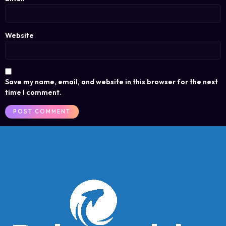
Website
Save my name, email, and website in this browser for the next
time I comment.