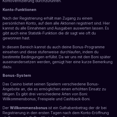
Kontoverifizierung durchzuführen.
Konto-Funktionen
Nach der Registrierung erhält man Zugang zu einem
persönlichen Konto, auf dem alle Aktionen registriert sind. Hier
kannst du alle Einnahmen und Ausgaben auswerten lassen. Es
gibt auch eine Statistik-Funktion die dir sagt wie oft du
gewonnen hast.
In diesem Bereich kannst du auch deine Bonus-Programme
einsehen und diese stufenweise durchlaufen, indem du
bestimmte Bedingungen erfüllst. Da wir uns mit den Boni später
auseinandersetzen werden, genügt hier eine kurze Bemerkung
dazu.
Bonus-System
Das Casino bietet seinen Spielern verschiedene Bonus-
Angebote an, die es ermöglichen einen erhöhten Einsatz zu
tätigen. Es gibt drei verschiedene Arten von Boni:
Willkommensbonus, Freispiele und Cashback-Boni.
Der
Willkommensbonus
ist ein Guthabenbetrag der dir bei
Registrierung in den ersten Tagen nach dem Konto-Eröffnung