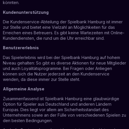
könnten.
Kundenunterstützung
Die Kundenservice-Abteilung der Spielbank Hamburg ist immer
zur Stelle und bietet eine Vielzahl an Möglichkeiten für das
Erreichen eines Betreuers. Es gibt keine Wartezeiten mit Online-
Kundendiensten, die rund um die Uhr erreichbar sind.
Benutzererlebnis
Das Spielerlebnis wird bei der Spielbank Hamburg auf hohem
Niveau gehalten: So gibt es diverse Aktionen für neue Mitglieder
und auch Loyalitätsprogramme. Bei Fragen oder Anliegen
können sich die Nutzer jederzeit an den Kundenservice
wenden, da diese immer zur Stelle steht.
Allgemeine Analyse
Zusammenfassend ist Spielbank Hamburg eine glaubwürdige
Option für Spieler aus Deutschland und anderen Ländern
Europas. Dies liegt vor allem am Sicherheitsstandart des
Unternehmens sowie an der Fülle von verschiedenen Spielen zu
den besten Bedingungen.