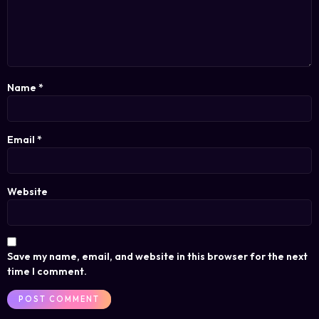
Name
*
Email
*
Website
Save my name, email, and website in this browser for the next
time I comment.