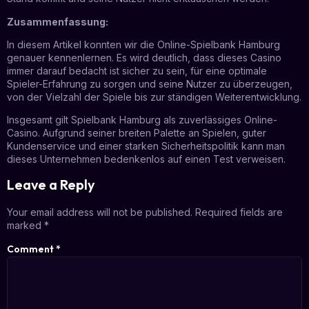
Zusammenfassung:
In diesem Artikel konnten wir die Online-Spielbank Hamburg
genauer kennenlernen. Es wird deutlich, dass dieses Casino
immer darauf bedacht ist sicher zu sein, für eine optimale
Spieler-Erfahrung zu sorgen und seine Nutzer zu überzeugen,
von der Vielzahl der Spiele bis zur ständigen Weiterentwicklung.
Insgesamt gilt Spielbank Hamburg als zuverlässiges Online-
Casino. Aufgrund seiner breiten Palette an Spielen, guter
Kundenservice und einer starken Sicherheitspolitik kann man
dieses Unternehmen bedenkenlos auf einen Test verweisen.
Leave a Reply
Your email address will not be published.
Required fields are
marked
*
Comment
*