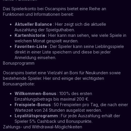
Das Spielerkonto bei Oscarspins bietet eine Reihe an
Funktionen und Informationen bereit:
Aktueller Balance
: Hier zeigt sich die aktuelle
Auszahlung der Spielguthaben.
Kartenhistorie
: Hier kann man sehen, wie viele Spiele in
welchem Monat gespielt wurden.
Favoriten-Liste
: Der Spieler kann seine Lieblingsspiele
direkt in einer Liste speichern und diese bei jeder
Anmeldung einsehen.
Bonusprogramm
Oscarspins bietet eine Vielzahl an Boni für Neukunden sowie
bestehende Spieler. Hier sind einige der wichtigsten
Bonusangebote:
Willkommen-Bonus
: 100% des ersten
Einzahlungsbetrags bis maximal 200 €.
Freispiele-Bonus
: 50 Freispielen pro Tag, die nach einer
Wartezeit von 24 Stunden ausgelöst werden.
Loyalitätsprogramm
: Für jede Auszahlung erhält der
Spieler 5% Cashback und Bonuspunkte.
Zahlungs- und Withdrawal-Möglichkeiten