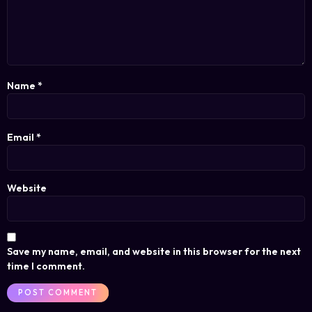
Name
*
Email
*
Website
Save my name, email, and website in this browser for the next
time I comment.