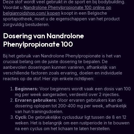
Deze stof wordt veel gebruikt in de sport en bij bodybuilding.
Voordat u
Nandrolone Phenylpropionate 100 online op
belgianroidshop.com/ kopen
koopt in een Belgische
sportapotheek, moet u de eigenschappen van het product
zorgvuldig bestuderen.
Dosering van Nandrolone
Phenylpropionate 100
Bij het gebruik van Nandrolone Phenylpropionate is het van
cruciaal belang om de juiste dosering te bepalen. De
aanbevolen doseringen kunnen variëren, afhankelijk van
verschillende factoren zoals ervaring, doelen en individuele
reacties op de stof. Hier zijn enkele richtlijnen:
Beginners:
Voor beginners wordt vaak een dosis van 100
mg per week aangeraden, verdeeld over 2 injecties.
Ervaren gebruikers:
Voor ervaren gebruikers kan de
dosering oplopen tot 200-400 mg per week, afhankelijk
van hun trainingsdoelen.
Cycli:
De gebruikelijke cyclusduur ligt tussen de 8 en 12
weken. Het is belangrijk om een rustperiode in te bouwen
na een cyclus om het lichaam te laten herstellen.