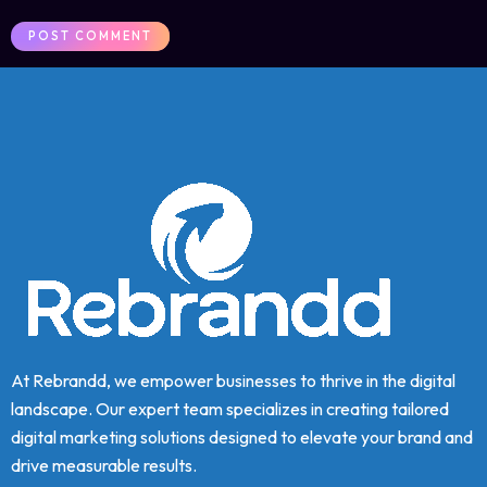
At Rebrandd, we empower businesses to thrive in the digital
landscape. Our expert team specializes in creating tailored
digital marketing solutions designed to elevate your brand and
drive measurable results.