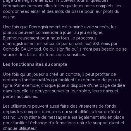
page d’enregistrement. Là, ils doivent fournir quelques
informations personnelles telles que leurs noms complets, les
coordonnées email et des mots de passe pour leur profil du
casino.
Une fois que l'enregistrement est terminé avec succès, les
joueurs peuvent commencer à jouer au jeu en ligne.
Bienheureusement pour nous tous, le processus
d’enregistrement est sécurisé par un certificat SSL émis par
Comodo CA Limited. Ce qui signifie qu’ils n’ont pas besoin de se
soucier des fuites d’informations sensibles.
Les fonctionnalités du compte
Une fois qu'un joueur a créé un compte, il peut profiter de
certaines fonctionnalités qui facilitent l'expérience de jeu en
ligne. Par exemple, chaque joueur dispose d'une page dédiée
dans laquelle ils peuvent surveiller leur solde, leurs gains et
pertes accumulés.
Les utilisateurs peuvent aussi faire des virements de fonds
depuis les comptes bancaires qui sont affiliés à leur profil du
casino. Un système de messagerie est également mis en place
pour faciliter l’échange d’informations entre le support client et
chaque utilisateur.