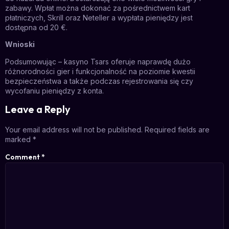
zabawy. Wpłat można dokonać za pośrednictwem kart
płatniczych, Skrill oraz Neteller a wypłata pieniędzy jest
dostępna od 20 €.
Wnioski
Podsumowując – kasyno Tsars oferuje naprawdę dużo
różnorodności gier i funkcjonalność na poziomie kwestii
bezpieczeństwa a także podczas rejestrowania się czy
wycofaniu pieniędzy z konta.
Leave a Reply
Your email address will not be published.
Required fields are
marked
*
Comment
*