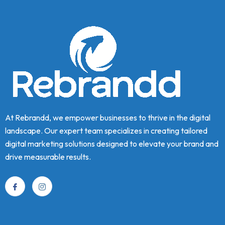
At Rebrandd, we empower businesses to thrive in the digital
landscape. Our expert team specializes in creating tailored
digital marketing solutions designed to elevate your brand and
drive measurable results.