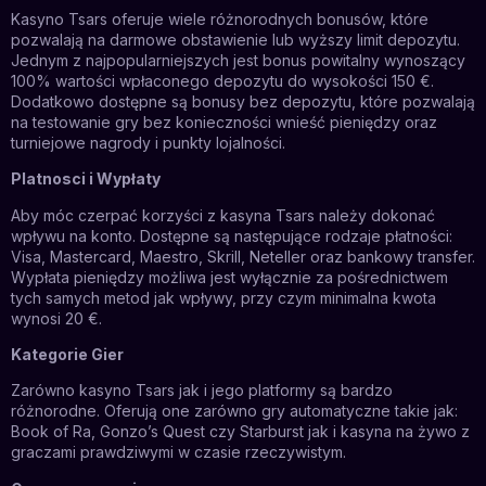
Kasyno Tsars oferuje wiele różnorodnych bonusów, które
pozwalają na darmowe obstawienie lub wyższy limit depozytu.
Jednym z najpopularniejszych jest bonus powitalny wynoszący
100% wartości wpłaconego depozytu do wysokości 150 €.
Dodatkowo dostępne są bonusy bez depozytu, które pozwalają
na testowanie gry bez konieczności wnieść pieniędzy oraz
turniejowe nagrody i punkty lojalności.
Platnosci i Wypłaty
Aby móc czerpać korzyści z kasyna Tsars należy dokonać
wpływu na konto. Dostępne są następujące rodzaje płatności:
Visa, Mastercard, Maestro, Skrill, Neteller oraz bankowy transfer.
Wypłata pieniędzy możliwa jest wyłącznie za pośrednictwem
tych samych metod jak wpływy, przy czym minimalna kwota
wynosi 20 €.
Kategorie Gier
Zarówno kasyno Tsars jak i jego platformy są bardzo
różnorodne. Oferują one zarówno gry automatyczne takie jak:
Book of Ra, Gonzo’s Quest czy Starburst jak i kasyna na żywo z
graczami prawdziwymi w czasie rzeczywistym.