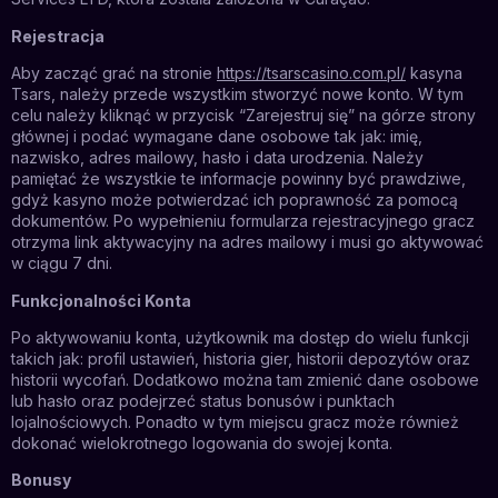
Rejestracja
Aby zacząć grać na stronie
https://tsarscasino.com.pl/
kasyna
Tsars, należy przede wszystkim stworzyć nowe konto. W tym
celu należy kliknąć w przycisk “Zarejestruj się” na górze strony
głównej i podać wymagane dane osobowe tak jak: imię,
nazwisko, adres mailowy, hasło i data urodzenia. Należy
pamiętać że wszystkie te informacje powinny być prawdziwe,
gdyż kasyno może potwierdzać ich poprawność za pomocą
dokumentów. Po wypełnieniu formularza rejestracyjnego gracz
otrzyma link aktywacyjny na adres mailowy i musi go aktywować
w ciągu 7 dni.
Funkcjonalności Konta
Po aktywowaniu konta, użytkownik ma dostęp do wielu funkcji
takich jak: profil ustawień, historia gier, historii depozytów oraz
historii wycofań. Dodatkowo można tam zmienić dane osobowe
lub hasło oraz podejrzeć status bonusów i punktach
lojalnościowych. Ponadto w tym miejscu gracz może również
dokonać wielokrotnego logowania do swojej konta.
Bonusy