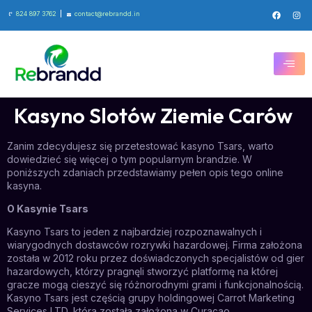
824 897 3762
contact@rebrandd.in
Kasyno Slotów Ziemie Carów
Zanim zdecydujesz się przetestować kasyno Tsars, warto
dowiedzieć się więcej o tym popularnym brandzie. W
poniższych zdaniach przedstawiamy pełen opis tego online
kasyna.
O Kasynie Tsars
Kasyno Tsars to jeden z najbardziej rozpoznawalnych i
wiarygodnych dostawców rozrywki hazardowej. Firma założona
została w 2012 roku przez doświadczonych specjalistów od gier
hazardowych, którzy pragnęli stworzyć platformę na której
gracze mogą cieszyć się różnorodnymi grami i funkcjonalnością.
Kasyno Tsars jest częścią grupy holdingowej Carrot Marketing
Services LTD, która została założona w Curaçao.