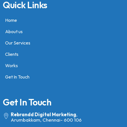
Quick Links
Home
About us
Our Services
Clients
Works
Get In Touch
Get In Touch
Rebrandd Digital Marketing
,
Arumbakkam, Chennai- 600 106