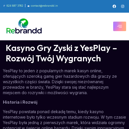
824 897 3762
contact@rebrandd.in
Kasyno Gry Zyski z YesPlay –
Rozwój Twój Wygranych
YesPlay to jeden z popularnych marek kasyn online,
oferujących szeroką gamę gier hazardowych dla graczy ze
wszystkich części świata. Dzięki swojej niezrównanej
przewadze w branży, YesPlay stara się stać najlepszym
miejscem do rozrywki i możliwości wygrania.
Historia i Rozwój
YesPlay powstała ponad dekadę temu, kiedy kasyno
internetowe było tylko wczesnym stadium rozwoju. W tym czasie
YesPlay była jedną z pierwszych marek, która widziała ogromny
potencjał w świecie online hazardu. Dzięki swoim innowacyjnym