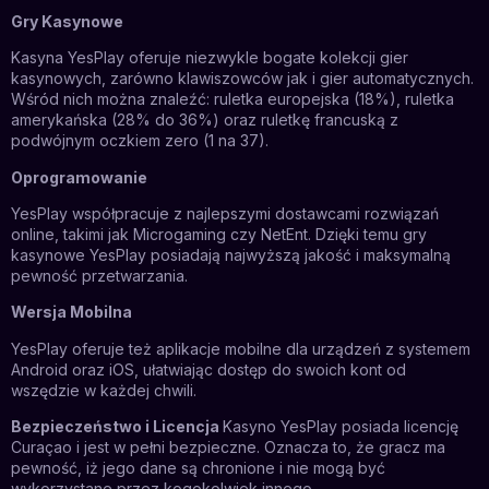
Gry Kasynowe
Kasyna YesPlay oferuje niezwykle bogate kolekcji gier
kasynowych, zarówno klawiszowców jak i gier automatycznych.
Wśród nich można znaleźć: ruletka europejska (18%), ruletka
amerykańska (28% do 36%) oraz ruletkę francuską z
podwójnym oczkiem zero (1 na 37).
Oprogramowanie
YesPlay współpracuje z najlepszymi dostawcami rozwiązań
online, takimi jak Microgaming czy NetEnt. Dzięki temu gry
kasynowe YesPlay posiadają najwyższą jakość i maksymalną
pewność przetwarzania.
Wersja Mobilna
YesPlay oferuje też aplikacje mobilne dla urządzeń z systemem
Android oraz iOS, ułatwiając dostęp do swoich kont od
wszędzie w każdej chwili.
Bezpieczeństwo i Licencja
Kasyno YesPlay posiada licencję
Curaçao i jest w pełni bezpieczne. Oznacza to, że gracz ma
pewność, iż jego dane są chronione i nie mogą być
wykorzystane przez kogokolwiek innego.