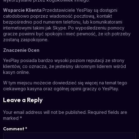
Wsparcie Klienta
Przedstawiciele YesPlay są dostępni
całodobowo poprzez wiadomość pocztową, kontakt
bezpośrednio pod numerem telefonu, lub komunikatorami
internetowymi takimi jak Skype. Po wypośledzeniu pomocy
gracze powinni być spokojni i mieć pewność, że ich potrzeby
zostaną zaspokojone.
Znaczenie Ocen
YesPlay posiada bardzo wysoki poziom reputacji ze strony
klientów, co oznacza, że jesteśmy skromnym liderem wśród
kasyn online.
W tym miejscu możecie dowiedzieć się więcej na temat tego
ciekawego kasyna oraz ogólnej opinii graczy o YesPlay.
Leave a Reply
Your email address will not be published.
Required fields are
marked
*
Comment
*