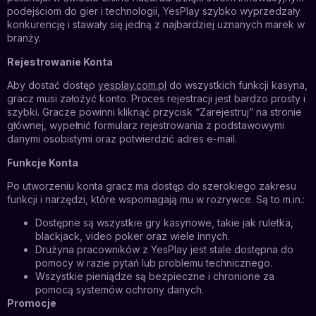
podejściom do gier i technologii, YesPlay szybko wyprzedzały
konkurencję i stawały się jedną z najbardziej uznanych marek w
branży.
Rejestrowanie Konta
Aby dostać dostęp
yesplay.com.pl
do wszystkich funkcji kasyna,
gracz musi założyć konto. Proces rejestracji jest bardzo prosty i
szybki. Gracze powinni kliknąć przycisk “Zarejestruj” na stronie
głównej, wypełnić formularz rejestrowania z podstawowymi
danymi osobistymi oraz potwierdzić adres e-mail.
Funkcje Konta
Po utworzeniu konta gracz ma dostęp do szerokiego zakresu
funkcji i narzędzi, które wspomagają mu w rozrywce. Są to m.in.:
Dostępne są wszystkie gry kasynowe, takie jak ruletka,
blackjack, video poker oraz wiele innych.
Drużyna pracowników z YesPlay jest stale dostępna do
pomocy w razie pytań lub problemu technicznego.
Wszystkie pieniądze są bezpieczne i chronione za
pomocą systemów ochrony danych.
Promocje