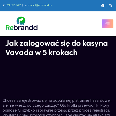
824 897 3762
contact@rebrandd.in
Jak zalogować się do kasyna
Vavada w 5 krokach
Chcesz zarejestrować się na popularnej platformie hazardowej,
ale nie wiesz, od czego zacząć? Oto krótki przewodnik, który
pomoże Ci szybko i sprawnie przejść przez proces rejestracji.
Wystarczy pięć prostych czynności, aby cieszyć się atrakcjami