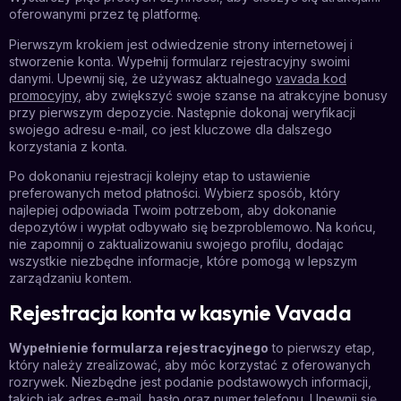
oferowanymi przez tę platformę.
Pierwszym krokiem jest odwiedzenie strony internetowej i
stworzenie konta. Wypełnij formularz rejestracyjny swoimi
danymi. Upewnij się, że używasz aktualnego
vavada kod
promocyjny
, aby zwiększyć swoje szanse na atrakcyjne bonusy
przy pierwszym depozycie. Następnie dokonaj weryfikacji
swojego adresu e-mail, co jest kluczowe dla dalszego
korzystania z konta.
Po dokonaniu rejestracji kolejny etap to ustawienie
preferowanych metod płatności. Wybierz sposób, który
najlepiej odpowiada Twoim potrzebom, aby dokonanie
depozytów i wypłat odbywało się bezproblemowo. Na końcu,
nie zapomnij o zaktualizowaniu swojego profilu, dodając
wszystkie niezbędne informacje, które pomogą w lepszym
zarządzaniu kontem.
Rejestracja konta w kasynie Vavada
Wypełnienie formularza rejestracyjnego
to pierwszy etap,
który należy zrealizować, aby móc korzystać z oferowanych
rozrywek. Niezbędne jest podanie podstawowych informacji,
takich jak adres e-mail, hasło oraz numer telefonu. Upewnij się,