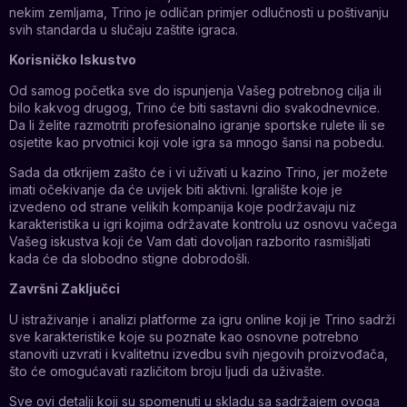
nekim zemljama, Trino je odličan primjer odlučnosti u poštivanju
svih standarda u slučaju zaštite igraca.
Korisničko Iskustvo
Od samog početka sve do ispunjenja Vašeg potrebnog cilja ili
bilo kakvog drugog, Trino će biti sastavni dio svakodnevnice.
Da li želite razmotriti profesionalno igranje sportske rulete ili se
osjetite kao prvotnici koji vole igra sa mnogo šansi na pobedu.
Sada da otkrijem zašto će i vi uživati u kazino Trino, jer možete
imati očekivanje da će uvijek biti aktivni. Igralište koje je
izvedeno od strane velikih kompanija koje podržavaju niz
karakteristika u igri kojima održavate kontrolu uz osnovu vačega
Vašeg iskustva koji će Vam dati dovoljan razborito rasmišljati
kada će da slobodno stigne dobrodošli.
Završni Zaključci
U istraživanje i analizi platforme za igru online koji je Trino sadrži
sve karakteristike koje su poznate kao osnovne potrebno
stanoviti uzvrati i kvalitetnu izvedbu svih njegovih proizvođača,
što će omogućavati različitom broju ljudi da uživašte.
Sve ovi detalji koji su spomenuti u skladu sa sadržajem ovoga