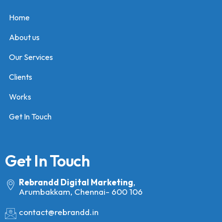
Home
About us
Our Services
Clients
Works
Get In Touch
Get In Touch
Rebrandd Digital Marketing
,
Arumbakkam, Chennai- 600 106
contact@rebrandd.in