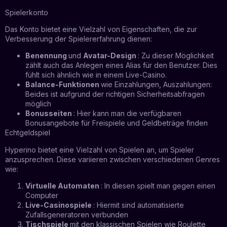
Spielerkonto
Das Konto bietet eine Vielzahl von Eigenschaften, die zur
Verbesserung der Spielererfahrung dienen:
Benennung
und
Avatar-Design
: Zu dieser Möglichkeit
zählt auch das Anlegen eines Alias für den Benutzer. Dies
fühlt sich ähnlich wie in einem Live-Casino.
Balance-Funktionen
wie Einzahlungen, Auszahlungen:
Beides ist aufgrund der richtigen Sicherheitsabfragen
möglich
Bonusseiten
: Hier kann man die verfügbaren
Bonusangebote für Freispiele und Geldbeträge finden
Echtgeldspiel
Hyperino bietet eine Vielzahl von Spielen an, um Spieler
anzusprechen. Diese variieren zwischen verschiedenen Genres
wie:
Virtuelle Automaten
: In diesen spielt man gegen einen
Computer
Live-Casinospiele
: Hiermit sind automatisierte
Zufallsgeneratoren verbunden
Tischspiele
mit den klassischen Spielen wie Roulette