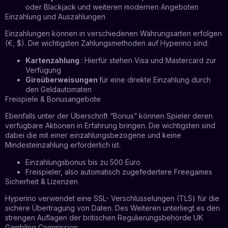
oder Blackjack und weiteren modernen Angeboten
Einzahlung und Auszahlungen
Einzahlungen können in verschiedenen Währungsarten erfolgen
(€, $). Die wichtigsten Zahlungsmethoden auf Hyperino sind:
Kartenzahlung
: Hierfür stehen Visa und Mastercard zur
Verfügung
Giroüberweisungen
für eine direkte Einzahlung durch
den Geldautomaten
Freispiele & Bonusangebote
Ebenfalls unter der Überschrift “Bonus” können Spieler deren
verfügbare Aktionen in Erfahrung bringen. Die wichtigsten sind
dabei die mit einer einzahlungsbezogene und keine
Mindesteinzahlung erforderlich ist.
Einzahlungsbonus bis zu 500 Euro
Freispieler, also automatisch zugefedertere Freegames
Sicherheit & Lizenzen
Hyperino verwendet eine SSL- Verschlüsselungen (TLS) für die
sichere Übertragung von Daten. Des Weiteren unterliegt es den
strengen Auflagen der britischen Regulierungsbehörde UK
Gambling Commission.