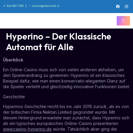
824 897 3762
contact@rebrandd.in
Hyperino – Der Klassische
Automat für Alle
Überblick
Ein Online-Casino muss sich von vielen anderen abheben, um
den Spielerandrang zu gewinnen. Hyperino ist ein klassisches
Beispiel dafür, wie man einen konservativ-eleganten Glanz auf
die Spieler verleiht und gleichzeitig innovative Funktionen bietet.
Geschichte
Hyperinos Geschichte reicht bis ins Jahr 2016 zurück, als es von
der britischen Firma Nektan Limited gegründet wurde. Mit
diesem Hintergrund erwartete man zunächst, dass Hyperino sich
als ein typisches europäisches Online-Casino präsentieren
www.casino-hyperino.de
würde. Tatsächlich aber ging die