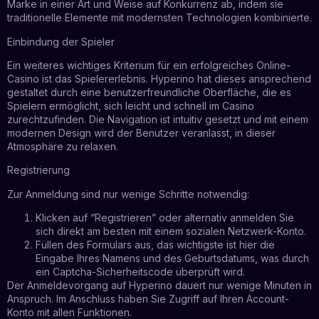
Marke in einer Art und Weise auf Konkurrenz ab, indem sie
traditionelle Elemente mit modernsten Technologien kombinierte.
Einbindung der Spieler
Ein weiteres wichtiges Kriterium für ein erfolgreiches Online-
Casino ist das Spielererlebnis. Hyperino hat dieses ansprechend
gestaltet durch eine benutzerfreundliche Oberfläche, die es
Spielern ermöglicht, sich leicht und schnell im Casino
zurechtzufinden. Die Navigation ist intuitiv gesetzt und mit einem
modernen Design wird der Benutzer veranlasst, in dieser
Atmosphäre zu relaxen.
Registrierung
Zur Anmeldung sind nur wenige Schritte notwendig:
Klicken auf “Registrieren” oder alternativ anmelden Sie
sich direkt am besten mit einem sozialen Netzwerk-Konto.
Füllen des Formulars aus, das wichtigste ist hier die
Eingabe Ihres Namens und des Geburtsdatums, was durch
ein Captcha-Sicherheitscode überprüft wird.
Der Anmeldevorgang auf Hyperino dauert nur wenige Minuten in
Anspruch. Im Anschluss haben Sie Zugriff auf Ihren Account-
Konto mit allen Funktionen.