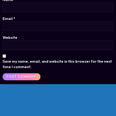
Email
*
Website
Save my name, email, and website in this browser for the next
time I comment.