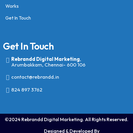
Works
Get In Touch
Get In Touch
Rebrandd Digital Marketing
,
Arumbakkam, Chennai- 600 106
contact@rebrandd.in
824 897 3762
©2024 Rebrandd Digital Marketing. All Rights Reserved.
Designed & Developed By