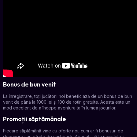
Bonus de bun venit
La înregistrare, toți jucătorii noi beneficiază de un bonus de bun
venit de până la 1000 lei și 100 de rotiri gratuite. Acesta este un
mod excelent de a începe aventura ta în lumea jocurilor.
Promoții săptămânale
Fiecare săptămână vine cu oferte noi, cum ar fi bonusuri de
depunere sau oferte de cashback. Abonați-vă la newsletter