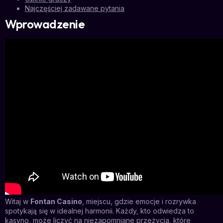
Najczęściej zadawane pytania
Wprowadzenie
Witaj w
Fontan Casino
, miejscu, gdzie emocje i rozrywka
spotykają się w idealnej harmonii. Każdy, kto odwiedza to
kasyno, może liczyć na niezapomniane przeżycia, które