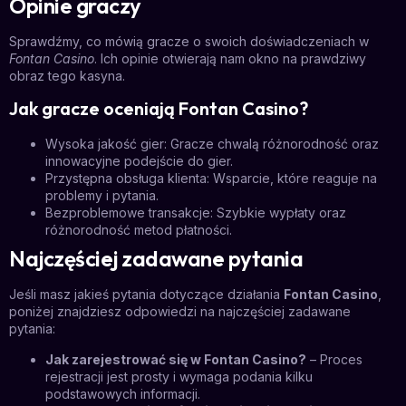
Opinie graczy
Sprawdźmy, co mówią gracze o swoich doświadczeniach w
Fontan Casino
. Ich opinie otwierają nam okno na prawdziwy
obraz tego kasyna.
Jak gracze oceniają Fontan Casino?
Wysoka jakość gier: Gracze chwalą różnorodność oraz
innowacyjne podejście do gier.
Przystępna obsługa klienta: Wsparcie, które reaguje na
problemy i pytania.
Bezproblemowe transakcje: Szybkie wypłaty oraz
różnorodność metod płatności.
Najczęściej zadawane pytania
Jeśli masz jakieś pytania dotyczące działania
Fontan Casino
,
poniżej znajdziesz odpowiedzi na najczęściej zadawane
pytania:
Jak zarejestrować się w Fontan Casino?
– Proces
rejestracji jest prosty i wymaga podania kilku
podstawowych informacji.