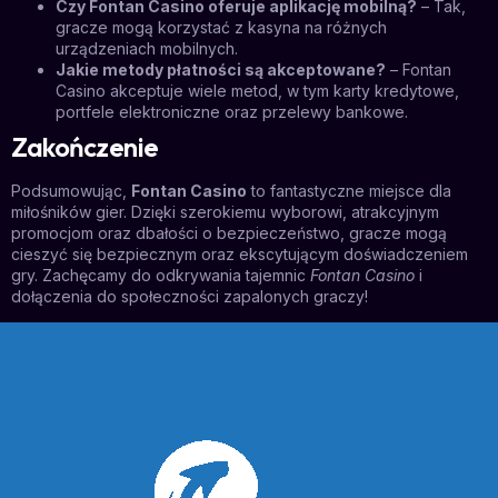
Czy Fontan Casino oferuje aplikację mobilną?
– Tak,
gracze mogą korzystać z kasyna na różnych
urządzeniach mobilnych.
Jakie metody płatności są akceptowane?
– Fontan
Casino akceptuje wiele metod, w tym karty kredytowe,
portfele elektroniczne oraz przelewy bankowe.
Zakończenie
Podsumowując,
Fontan Casino
to fantastyczne miejsce dla
miłośników gier. Dzięki szerokiemu wyborowi, atrakcyjnym
promocjom oraz dbałości o bezpieczeństwo, gracze mogą
cieszyć się bezpiecznym oraz ekscytującym doświadczeniem
gry. Zachęcamy do odkrywania tajemnic
Fontan Casino
i
dołączenia do społeczności zapalonych graczy!