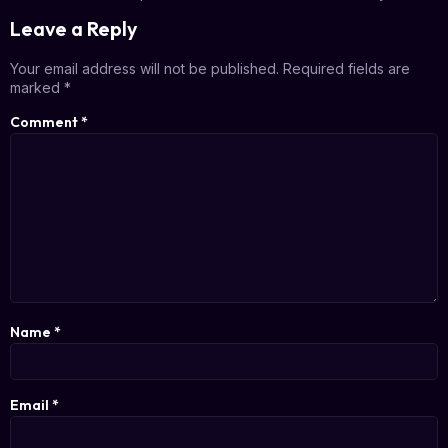
Leave a Reply
Your email address will not be published.
Required fields are
marked
*
Comment
*
Name
*
Email
*