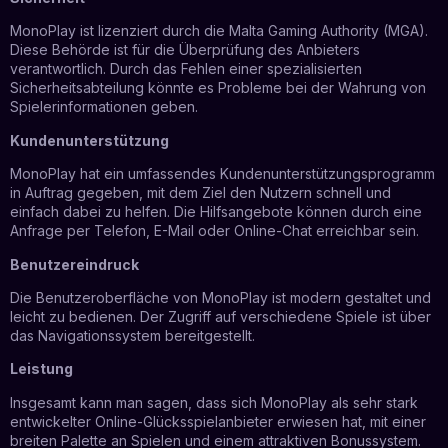
MonoPlay ist lizenziert durch die Malta Gaming Authority (MGA).
Diese Behörde ist für die Überprüfung des Anbieters
verantwortlich. Durch das Fehlen einer spezialisierten
Sicherheitsabteilung könnte es Probleme bei der Wahrung von
Spielerinformationen geben.
Kundenunterstützung
MonoPlay hat ein umfassendes Kundenunterstützungsprogramm
in Auftrag gegeben, mit dem Ziel den Nutzern schnell und
einfach dabei zu helfen. Die Hilfsangebote können durch eine
Anfrage per Telefon, E-Mail oder Online-Chat erreichbar sein.
Benutzereindruck
Die Benutzeroberfläche von MonoPlay ist modern gestaltet und
leicht zu bedienen. Der Zugriff auf verschiedene Spiele ist über
das Navigationssystem bereitgestellt.
Leistung
Insgesamt kann man sagen, dass sich MonoPlay als sehr stark
entwickelter Online-Glücksspielanbieter erwiesen hat, mit einer
breiten Palette an Spielen und einem attraktiven Bonussystem.