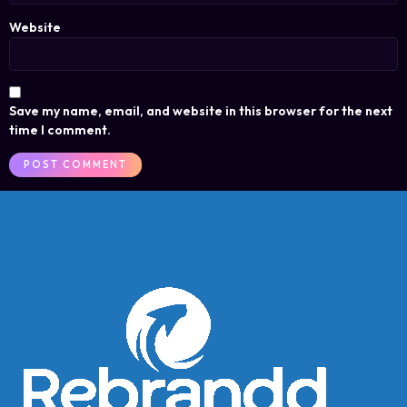
Website
Save my name, email, and website in this browser for the next
time I comment.