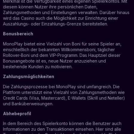
Merkmal ist die Verfügbarkeit eines eigenen Spielerkontos. Mit
diesem können Nutzer ihre persönlichen Daten,
Zahlungsmethoden und Einstellungen verwalten. Darüber hinaus
wird das Casino auch die Möglichkeit zur Einrichtung einer
Auszahlungs- oder Einzahlungs-Grenze bereitstellen.
Bonusbereich
MonoPlay bietet eine Vielzahl von Boni für seine Spieler an,
einschließlich der bekannten Willkommensboni, täglicher
Rollover-Boni und dem VIP-Programm. Das Hauptziel dieser
Bonusangebote ist es, neue Nutzer anzuziehen und
bestehende Kunden zu motivieren.
Zahlungsmöglichkeiten
Die Zahlungsprozesse bei MonoPlay sind umfangreich. Die
Plattform unterstützt eine Vielzahl von Zahlungsmethoden wie
Credit Cards (Visa, Mastercard), E-Wallets (Skrill und Neteller)
und Banküberweisungen.
Abhebeprofil
In dem Bereich des Spielerkonto können die Benutzer auch
Informationen zu den Transaktionen einsehen. Hier sind alle