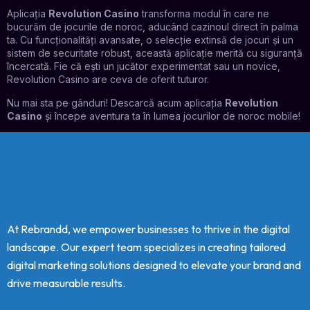
Aplicația
Revolution Casino
transforma modul în care ne
bucurăm de jocurile de noroc, aducând cazinoul direct în palma
ta. Cu funcționalități avansate, o selecție extinsă de jocuri și un
sistem de securitate robust, această aplicație merită cu siguranță
încercată. Fie că ești un jucător experimentat sau un novice,
Revolution Casino are ceva de oferit tuturor.
Nu mai sta pe gânduri! Descarcă acum aplicația
Revolution
Casino
și începe aventura ta în lumea jocurilor de noroc mobile!
At Rebrandd, we empower businesses to thrive in the digital
landscape. Our expert team specializes in creating tailored
digital marketing solutions designed to elevate your brand and
drive measurable results.