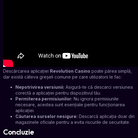
Descărcarea aplicației
Revolution Casino
poate părea simplă,
dar există câteva greșeli comune pe care utilizatorii le fac:
Nepotrivirea versiunii:
Asigură-te că descarci versiunea
corectă a aplicației pentru dispozitivul tău.
Permiterea permisiunilor:
Nu ignora permisiunile
necesare, acestea sunt esențiale pentru funcționarea
aplicației.
Căutarea surselor nesigure:
Descarcă aplicația doar din
magazinele oficiale pentru a evita riscurile de securitate.
Concluzie