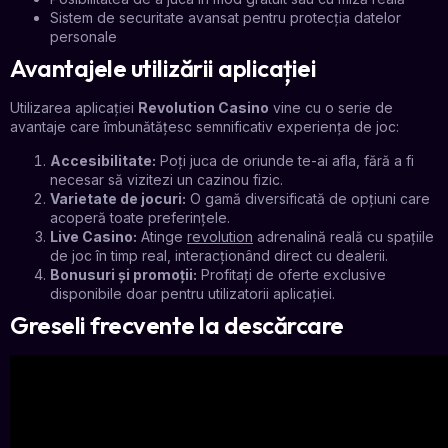
Sistem de securitate avansat pentru protecția datelor
personale
Avantajele utilizării aplicației
Utilizarea aplicației
Revolution Casino
vine cu o serie de
avantaje care îmbunătățesc semnificativ experiența de joc:
Accesibilitate:
Poți juca de oriunde te-ai afla, fără a fi
necesar să vizitezi un cazinou fizic.
Varietate de jocuri:
O gamă diversificată de opțiuni care
acoperă toate preferințele.
Live Casino:
Atinge
revolution
adrenalină reală cu spațiile
de joc în timp real, interacționând direct cu dealerii.
Bonusuri și promoții:
Profitați de oferte exclusive
disponibile doar pentru utilizatorii aplicației.
Greseli frecvente la descărcare