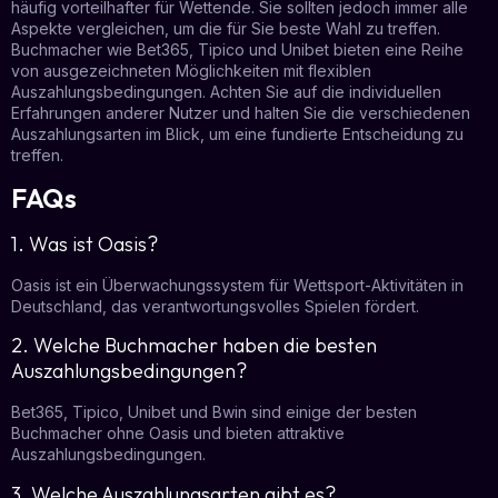
häufig vorteilhafter für Wettende. Sie sollten jedoch immer alle
Aspekte vergleichen, um die für Sie beste Wahl zu treffen.
Buchmacher wie Bet365, Tipico und Unibet bieten eine Reihe
von ausgezeichneten Möglichkeiten mit flexiblen
Auszahlungsbedingungen. Achten Sie auf die individuellen
Erfahrungen anderer Nutzer und halten Sie die verschiedenen
Auszahlungsarten im Blick, um eine fundierte Entscheidung zu
treffen.
FAQs
1. Was ist Oasis?
Oasis ist ein Überwachungssystem für Wettsport-Aktivitäten in
Deutschland, das verantwortungsvolles Spielen fördert.
2. Welche Buchmacher haben die besten
Auszahlungsbedingungen?
Bet365, Tipico, Unibet und Bwin sind einige der besten
Buchmacher ohne Oasis und bieten attraktive
Auszahlungsbedingungen.
3. Welche Auszahlungsarten gibt es?